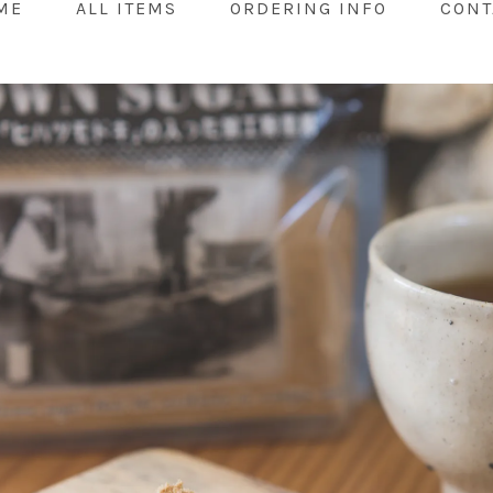
ME
ALL ITEMS
ORDERING INFO
CONT