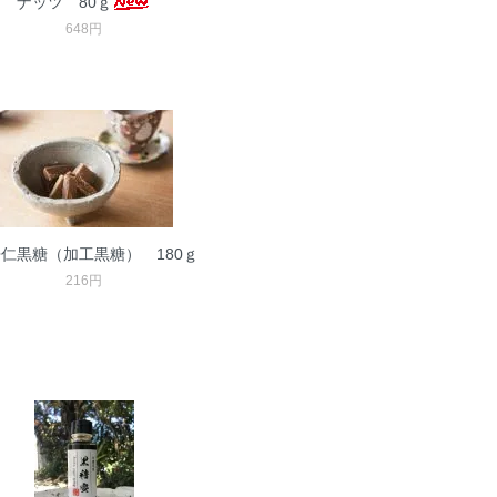
ナッツ 80ｇ
648円
仁黒糖（加工黒糖） 180ｇ
216円