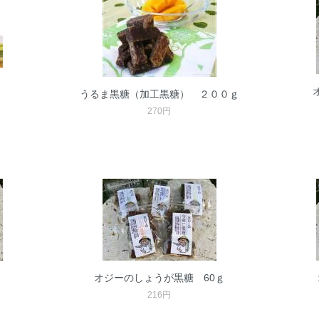
うるま黒糖（加工黒糖） ２００ｇ
270円
オジーのしょうが黒糖 60ｇ
216円