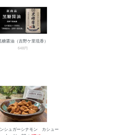
黒糖醤油（吉野ケ里琉香）
648円
ンシュガーシナモン カシュー