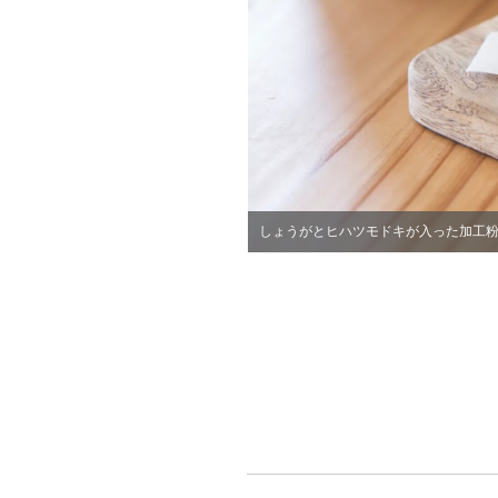
しょうがとヒハツモドキが入った加工
ブラウンシュガー ジンジャー