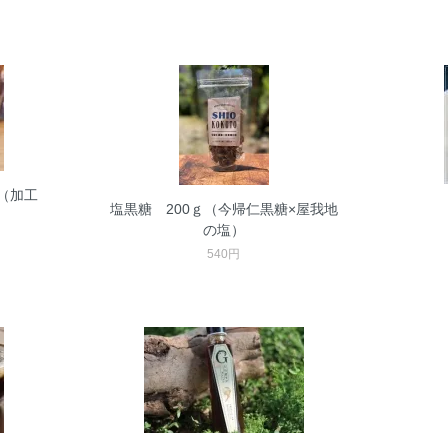
（加工
塩黒糖 200ｇ（今帰仁黒糖×屋我地
の塩）
540円