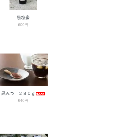
黒糖蜜
600円
黒みつ ２８０ｇ
640円