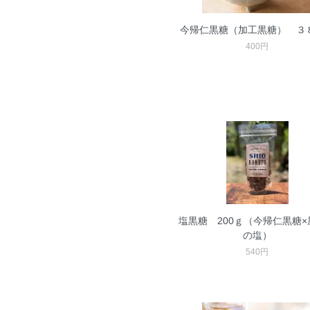
今帰仁黒糖（加工黒糖） ３
400円
塩黒糖 200ｇ（今帰仁黒糖×
の塩）
540円