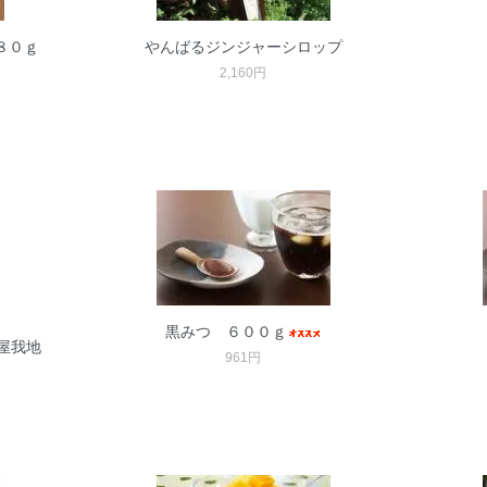
８０ｇ
やんばるジンジャーシロップ
2,160円
黒みつ ６００ｇ
屋我地
961円