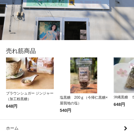
売れ筋商品
ブラウンシュガー ジンジャー
沖縄黒糖 
塩黒糖 200ｇ（今帰仁黒糖×
（加工粉黒糖）
屋我地の塩）
648円
648円
540円
ホーム