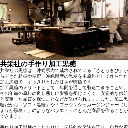
共栄社の手作り加工黒糖
共栄社の黒糖は、沖縄県内で栽培されている「さとうきび」か
らできた粗糖や糖蜜、沖縄県産の黒糖を主原料として作られた
加工黒糖で、すっきりとした甘さが特徴です。
加工黒糖のメリットとして、年間を通して製造できることや、
その年毎の原料の良し悪しに影響を受けにくく、安定的な供給
と安定した品質を保つことなどが挙げられます。また、加工黒
糖だから「ソフト黒糖」や「ブラウンシュガージンジャー（し
ょうが黒糖）」のようなバラエティにとんだ商品を作ることが
できます。
手作り加工黒糖のこだわりは、伝統的な製法を守り、自然な素