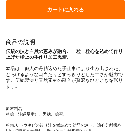
カートに入れる
商品の説明
伝統の技と自然の恵みが融合、一粒一粒心を込めて作り
上げた極上の手作り加工黒糖。
本品は、職人の丹精込めた手仕事により生み出された、
とろけるような口当たりとすっきりとした甘さが魅力で
す。伝統製法と天然素材の融合が贅沢なひとときを彩り
ます。
原材料名
粗糖（沖縄県産）、黒糖、糖蜜、
粗精:サトウキビの絞り汁を煮詰めて結晶化させ、遠心分離機を
用いて糖蜜を分離し、残つた結晶が粗糖となる。