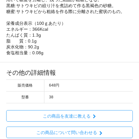
黒糖:サトウキビの絞り汁を煮詰めて作る黒褐色の砂糖。
糖蜜:サトウキビから粗絡を作る際に分離された蜜状のもの。
栄養成分表示（100ｇあたり）
エネルギー：366Kcal
たんぱく質：1.3g
脂 質：0.1g
炭水化物：90.2g
食塩相当量：0.08g
その他の詳細情報
販売価格
648円
型番
38
この商品を友達に教える
この商品について問い合わせる