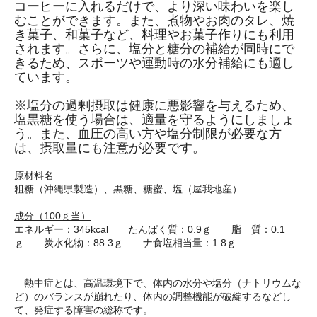
コーヒーに入れるだけで、より深い味わいを楽し
むことができます。また、煮物やお肉のタレ、焼
き菓子、和菓子など、料理やお菓子作りにも利用
されます。さらに、塩分と糖分の補給が同時にで
きるため、スポーツや運動時の水分補給にも適し
ています。
※塩分の過剰摂取は健康に悪影響を与えるため、
塩黒糖を使う場合は、適量を守るようにしましょ
う。また、血圧の高い方や塩分制限が必要な方
は、摂取量にも注意が必要です。
原材料名
粗糖（沖縄県製造）、黒糖、糖蜜、塩（屋我地産）
成分（100ｇ当）
エネルギー：345kcal たんぱく質：0.9ｇ 脂 質：0.1
ｇ 炭水化物：88.3ｇ ナ食塩相当量：1.8ｇ
熱中症とは、高温環境下で、体内の水分や塩分（ナトリウムな
ど）のバランスが崩れたり、体内の調整機能が破綻するなどし
て、発症する障害の総称です。