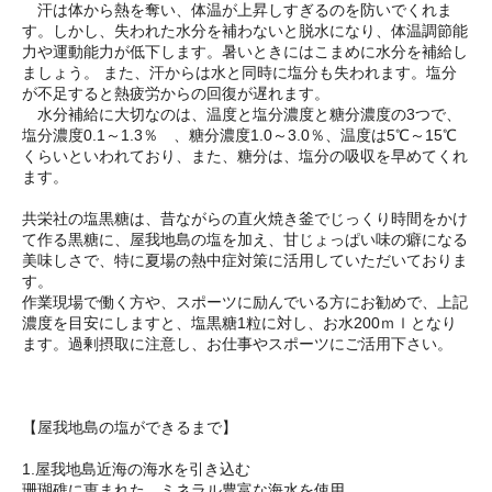
汗は体から熱を奪い、体温が上昇しすぎるのを防いでくれま
す。しかし、失われた水分を補わないと脱水になり、体温調節能
力や運動能力が低下します。暑いときにはこまめに水分を補給し
ましょう。 また、汗からは水と同時に塩分も失われます。塩分
が不足すると熱疲労からの回復が遅れます。
水分補給に大切なのは、温度と塩分濃度と糖分濃度の3つで、
塩分濃度0.1～1.3％ 、糖分濃度1.0～3.0％、温度は5℃～15℃
くらいといわれており、また、糖分は、塩分の吸収を早めてくれ
ます。
共栄社の塩黒糖は、昔ながらの直火焼き釜でじっくり時間をかけ
て作る黒糖に、屋我地島の塩を加え、甘じょっぱい味の癖になる
美味しさで、特に夏場の熱中症対策に活用していただいておりま
す。
作業現場で働く方や、スポーツに励んでいる方にお勧めで、上記
濃度を目安にしますと、塩黒糖1粒に対し、お水200ｍｌとなり
ます。過剰摂取に注意し、お仕事やスポーツにご活用下さい。
【屋我地島の塩ができるまで】
1.屋我地島近海の海水を引き込む
珊瑚礁に恵まれた、ミネラル豊富な海水を使用。