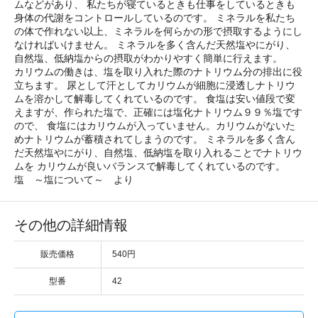
ムなどがあり、 私たちが寝ているときも仕事をしているときも
身体の代謝をコントロールしているのです。 ミネラルを私たち
の体で作れない以上、ミネラルを何らかの形で摂取するようにし
なければいけません。 ミネラルを多く含んだ天然塩やにがり、
自然塩、低納塩からの摂取がわかりやすく簡単に行えます。
カリウムの働きは、塩を取り入れた際のナトリウム分の排出に役
立ちます。 尿として汗としてカリウムが細胞に浸透しナトリウ
ムを溶かして解毒してくれているのです。 食塩は安い値段で変
えますが、作られた塩で、正確には塩化ナトリウム９９％塩です
ので、 食塩にはカリウムが入っていません。カリウムがないた
めナトリウムが蓄積されてしまうのです。 ミネラルを多く含ん
だ天然塩やにがり、自然塩、低納塩を取り入れることでナトリウ
ムを カリウムが良いバランスで解毒してくれているのです。
塩 ～塩について～ より
その他の詳細情報
販売価格
540円
型番
42