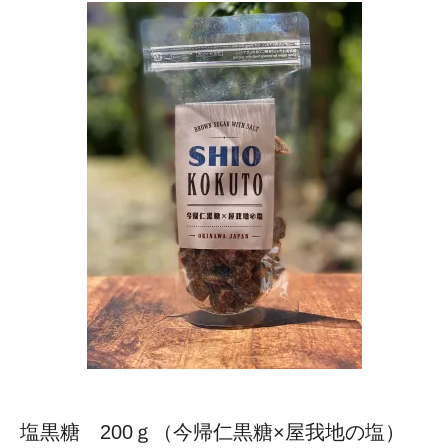
塩黒糖 200ｇ（今帰仁黒糖×屋我地の塩）