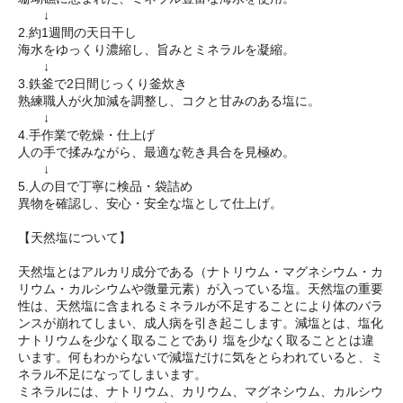
↓
2.約1週間の天日干し
海水をゆっくり濃縮し、旨みとミネラルを凝縮。
↓
3.鉄釜で2日間じっくり釜炊き
熟練職人が火加減を調整し、コクと甘みのある塩に。
↓
4.手作業で乾燥・仕上げ
人の手で揉みながら、最適な乾き具合を見極め。
↓
5.人の目で丁寧に検品・袋詰め
異物を確認し、安心・安全な塩として仕上げ。
【天然塩について】
天然塩とはアルカリ成分である（ナトリウム・マグネシウム・カ
リウム・カルシウムや微量元素）が入っている塩。天然塩の重要
性は、天然塩に含まれるミネラルが不足することにより体のバラ
ンスが崩れてしまい、成人病を引き起こします。減塩とは、塩化
ナトリウムを少なく取ることであり 塩を少なく取ることとは違
います。何もわからないで減塩だけに気をとらわれていると、ミ
ネラル不足になってしまいます。
ミネラルには、ナトリウム、カリウム、マグネシウム、カルシウ