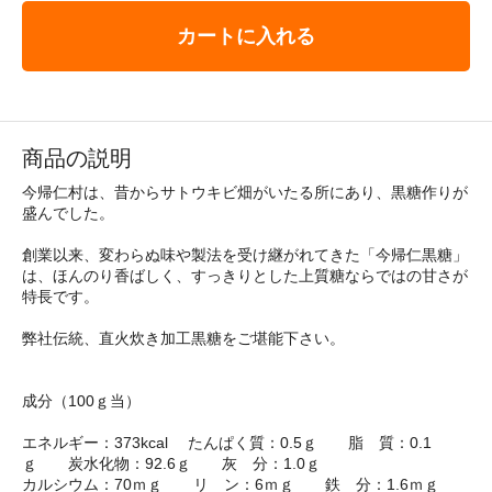
カートに入れる
商品の説明
今帰仁村は、昔からサトウキビ畑がいたる所にあり、黒糖作りが
盛んでした。
創業以来、変わらぬ味や製法を受け継がれてきた「今帰仁黒糖」
は、ほんのり香ばしく、すっきりとした上質糖ならではの甘さが
特長です。
弊社伝統、直火炊き加工黒糖をご堪能下さい。
成分（100ｇ当）
エネルギー：373kcal たんぱく質：0.5ｇ 脂 質：0.1
ｇ 炭水化物：92.6ｇ 灰 分：1.0ｇ
カルシウム：70ｍｇ リ ン：6ｍｇ 鉄 分：1.6ｍｇ