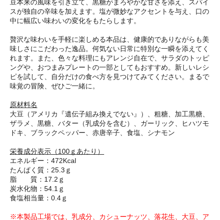
豆本来の風味を引き立て、黒糖がまろやかな甘さを添え、スパイ
スが独自の辛味を加えます。塩が微妙なアクセントを与え、口の
中に幅広い味わいの変化をもたらします。
贅沢な味わいを手軽に楽しめる本品は、健康的でありながらも美
味しさにこだわった逸品。何気ない日常に特別な一瞬を添えてく
れます。また、色々な料理にもアレンジ自在で、サラダのトッピ
ングや、おつまみプレートの一部としてもおすすめ。新しいレシ
ピを試して、自分だけの食べ方を見つけてみてください。まるで
味覚の冒険、ぜひご一緒に。
原材料名
大豆（アメリカ『遺伝子組み換えでない』）、粗糖、加工黒糖、
ザラメ、黒糖、バター（乳成分を含む）、ガーリック、ヒハツモ
ドキ、ブラックペッパー、赤唐辛子、食塩、シナモン
栄養成分表示（100ｇあたり）
エネルギー：472Kcal
たんぱく質：25.3ｇ
脂 質：17.2ｇ
炭水化物：54.1ｇ
食塩相当量：0.4ｇ
※本製品工場では、乳成分、カシューナッツ、落花生、大豆、ア