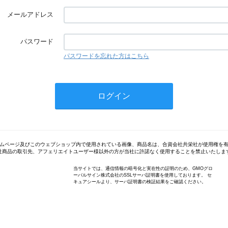
メールアドレス
パスワード
パスワードを忘れた方はこちら
ムページ及びこのウェブショップ内で使用されている画像、商品名は、合資会社共栄社が使用権を
社商品の取引先、アフェリエイトユーザー様以外の方が当社に許諾なく使用することを禁止いたしま
当サイトでは、通信情報の暗号化と実在性の証明のため、GMOグロ
ーバルサイン株式会社のSSLサーバ証明書を使用しております。 セ
キュアシールより、サーバ証明書の検証結果をご確認ください。